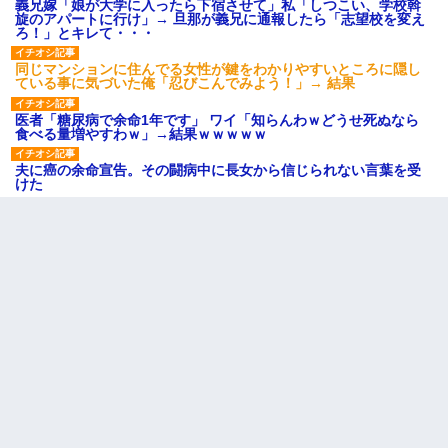
義兄嫁「娘が大学に入ったら下宿させて」私「しつこい、学校斡
旋のアパートに行け」→ 旦那が義兄に通報したら「志望校を変え
ろ！」とキレて・・・
同じマンションに住んでる女性が鍵をわかりやすいところに隠し
ている事に気づいた俺「忍びこんでみよう！」→ 結果
医者「糖尿病で余命1年です」 ワイ「知らんわｗどうせ死ぬなら
食べる量増やすわｗ」→結果ｗｗｗｗｗ
夫に癌の余命宣告。その闘病中に長女から信じられない言葉を受
けた