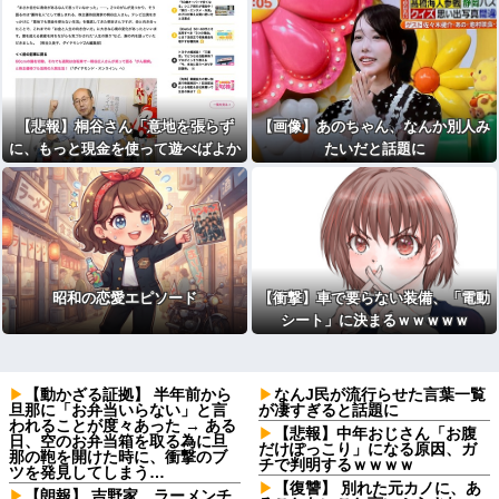
【悲報】桐谷さん「意地を張らず
【画像】あのちゃん、なんか別人み
に、もっと現金を使って遊べばよか
たいだと話題に
った」
昭和の恋愛エピソード
【衝撃】車で要らない装備、「電動
シート」に決まるｗｗｗｗｗ
【動かざる証拠】 半年前から
なんJ民が流行らせた言葉一覧
旦那に「お弁当いらない」と言
が凄すぎると話題に
われることが度々あった → ある
【悲報】中年おじさん「お腹
日、空のお弁当箱を取る為に旦
だけぽっこり」になる原因、ガ
那の鞄を開けた時に、衝撃のブ
チで判明するｗｗｗｗ
ツを発見してしまう…
【復讐】 別れた元カノに、あ
【朗報】 吉野家、ラーメンチ