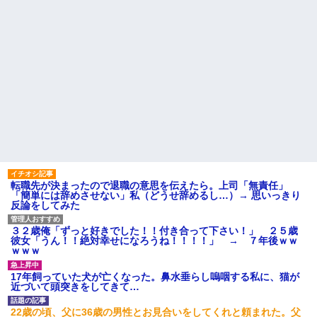
転職先が決まったので退職の意思を伝えたら。上司「無責任」
「簡単には辞めさせない」私（どうせ辞めるし…）→ 思いっきり
反論をしてみた
３２歳俺「ずっと好きでした！！付き合って下さい！」 ２５歳
彼女「うん！！絶対幸せになろうね！！！！」 → ７年後ｗｗ
ｗｗｗ
17年飼っていた犬が亡くなった。鼻水垂らし嗚咽する私に、猫が
近づいて頭突きをしてきて…
22歳の頃、父に36歳の男性とお見合いをしてくれと頼まれた。父