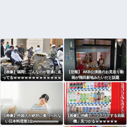
【画像】福岡、こんなのが普通に走
【悲報】 AKB公演後のお見送り動
ってるｗｗｗｗｗｗｗｗｗｗｗｗｗ
画が飛田新地みたいだと話題
ｗｗｗｗｗｗｗｗｗｗｗｗｗｗｗｗ
に・・・
ｗｗｗｗｗｗｗｗｗｗｗ
【画像】外国人が絶対に食べられな
【画像】沖縄で「ワクワクする自販
い日本料理第1位wwwwwwwww
機」見つかるｗｗｗｗｗｗ