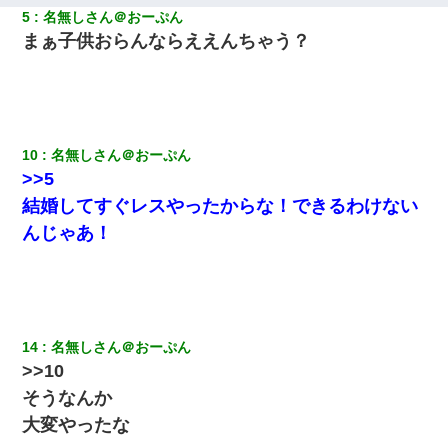
時間弱・・・
5
名無しさん＠おーぷん
まぁ子供おらんならええんちゃう？
兄の新しい嫁がやらかしすぎて辛い。当たり前のように実家や姪
の幼稚園に来る
宅飲みで女友達の乳を見てしまった・・・
10
名無しさん＠おーぷん
【驚愕】5000円でＪＫと行為してきたが後悔しかない…
>>5
結婚してすぐレスやったからな！できるわけない
見合いにて。嫁「はじめまして」俺「失礼ですが○○さんご本人で
んじゃあ！
すか？」
この母親は娘の黒歴史を掘り出さないと死ぬんか？ 死ぬんか？
【唖然】帰宅したら旦那のスポーツカーが消えていた。警察『目
14
名無しさん＠おーぷん
立つし、すぐ見つかるかもしれません』→ 数時間後・・警察『××
>>10
さんご存じですか？』
そうなんか
大変やったな
今日夫の実家に泊ったんだけど、朝起きたら股間がなんかモッコ
リしてた