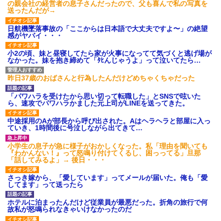
の親会社の経営者の息子さんだったので、父も喜んで私の写真を
送ったんだが→
日航機墜落事故の「ここからは日本語で大丈夫ですよ〜」の絶望
感がヤバイ・・・
小2の頃、妹と昼寝してたら家が火事になってて気づくと逃げ場が
なかった。妹を抱き締めて「ﾀﾋんじゃうよ」って泣いてたら…
昨日37歳のおばさんと行為したんだけどめちゃくちゃだった
「パワハラを受けたから思い切って転職した」とSNSで呟いた
ら、速攻でパワハラかました元上司がLINEを送ってきた。
中途採用のAが部長から呼び出された。Aはヘラヘラと部屋に入っ
ていき、1時間後に号泣しながら出てきて…
小学生の息子が急に様子がおかしくなった。私「理由を聞いても
『わかんない！』って怒鳴り付けてくるし、困っってる」旦那
「話してみるよ」→ 後日・・・
さっき嫁から、「愛しています」ってメールが届いた。俺も「愛
してます」って送ったら
ホテルに泊まったんだけど従業員が最悪だった。折角の旅行で何
故私が怒鳴られなきゃいけなかったのだ