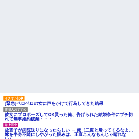
がない
の私「知るかボケ」兄嫁「キィ
ィィィー！！！！」私「あ…」
母「事故だったのよ」家族
「母さんがわざとやるはずな
【悲報】 有吉、一般人に「ド
い」→嫁が毒を飲まされ子ども
正論」を叩きつけて炎上ｗｗｗ
を失ったのに信じてもらえず…
ｗｗｗｗｗ
私が席を外して戻ってくる
義父「事故を起こす前に免許
と、園ママが私の財布をいじっ
を返そうと思う」私「その決断
た形跡が・・・
は立派ですね…」→義父の一言
に胸が熱くなって…
【前編】妻が娘（前妻との
子）を連れて家を出て行った。
ハードオフに売っていた4万
前妻に育児放棄され22歳にもな
4000円のフィギュアがヤバすぎ
ってむくれて家出するような幼
るｗｗｗｗｗｗ「こんな高い
い娘を妻に任せておけないので
の？ｗｗ」「逆に超安い」
娘だけでも返して欲しい
私「ちょっと、人の家の金庫
勝って欲しいスポーツの試合
触らないでよ！」キチママ『そ
って私が見ると負けることがす
こに金庫があったから、開けて
ごく多い気がしてる
みようとしただけ☆』義兄「泥
は出てけ！二度と来るな！」結
主な税金の成り立ちを調べて
果・・・
みたよ
私「初めて飲む味だけどなん
のお茶？」彼「ちっ！」私「」
[緊急]ベロベロの女に声をかけて行為してきた結果
【GIF】JSのカンチョーワロ
タ
彼女にプロポーズしてOK貰った俺、告げられた結婚条件にブチ切
後続車にクラクションを鳴ら
れて無事婚約破棄・・・
され彼氏が逆切れ。「何クラク
ション鳴らしてんだ！降りてこ
放置子が病院送りになったらしい → 俺（二度と帰ってくるなよ…
いよ！」と怒鳴りだし...
嫁を半身不随にしやがった恨みは、正直こんなもんじゃ晴れな
【衝撃】報酬100万円超の治験
い）