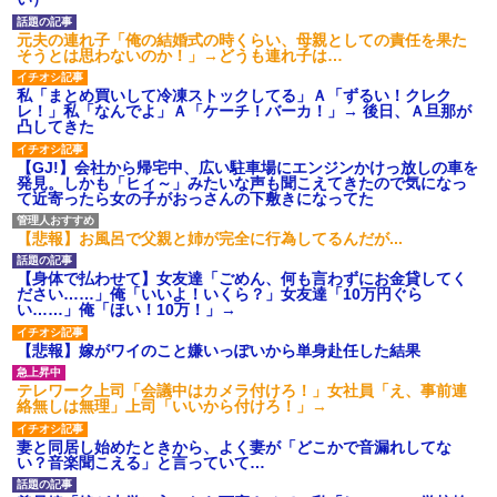
募集がこちらｗｗｗｗｗ(※画像
あり)
元夫の連れ子「俺の結婚式の時くらい、母親としての責任を果た
【ネット騒然】惨殺されたタ
そうとは思わないのか！」→どうも連れ子は…
ワマン頂き女子のこの動画、す
げえええええｗｗｗｗｗｗｗｗ
私「まとめ買いして冷凍ストックしてる」Ａ「ずるい！クレク
ｗｗｗ
レ！」私「なんでよ」Ａ「ケーチ！バーカ！」→ 後日、Ａ旦那が
【愕然】白のクラウン俺氏、
凸してきた
高速道路左車線を制限速度で走
った結果wwwwwwwwwwww
【GJ!】会社から帰宅中、広い駐車場にエンジンかけっ放しの車を
百年の恋12-899 食べた量を
発見。しかも「ヒィ～」みたいな声も聞こえてきたので気になっ
張り合ってくる
て近寄ったら女の子がおっさんの下敷きになってた
【悲報】佐藤輝明・・・２軍
でも盛大にやらかす←あまり悲
【悲報】お風呂で父親と姉が完全に行為してるんだが...
しませないでくれ
【身体で払わせて】女友達「ごめん、何も言わずにお金貸してく
ださい……」俺「いいよ！いくら？」女友達「10万円ぐら
い……」俺「ほい！10万！」→
【悲報】嫁がワイのこと嫌いっぽいから単身赴任した結果
テレワーク上司「会議中はカメラ付けろ！」女社員「え、事前連
絡無しは無理」上司「いいから付けろ！」→
妻と同居し始めたときから、よく妻が「どこかで音漏れしてな
い？音楽聞こえる」と言っていて…