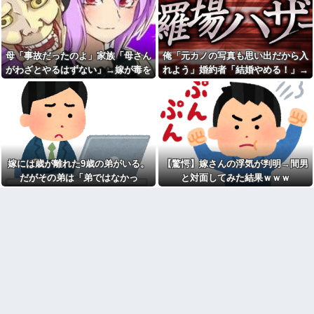
エルメスの袋を強奪された
ョとお菓子配りだけ全力すぎる
弟。弟「その袋、僕のですよ
ね？」女性「私の物ですけ
漫画を5000冊以上所持してる
ど？」→中身を確認した瞬間、
ワイ、漫画ヲタクの友人に「ワ
言い逃れできない状況になり…
ンピースや鬼滅やスラムダンク
持ってる」って聞かれ「読んで
母「事故だったのよ」家族「母さん
俺「元カノの写真も思い出だから入
私「もう離婚したい」夫「お
ない」と答えた結果他
前は一生俺のために生きろ」→
がわざとやるはずない」→嫁が毒を
れよう」婚約者「結婚やめる！」→
話し合いになるはずが恐ろしい
なぁ、永久機関ってなんで絶
飲まされ子どもを失ったのに信じて
結婚式で使うアルバム選びで大失敗
要求を突き付けられて…
対に作れないん？
もらえず…
して...
【画像】アナウンサー「え、
職場にいる「仕事ゼロ・ゴマ
私がスピードスケートのピチピ
すり100」の40代主婦Aさん、業
チユニフォーム着るんです
務は「無理ですぅ」と拒否する
か…？ﾑﾁｨ！！」←これはお前ら
のに他人に嫌われたくてヨイシ
に刺さるやろw w w w w w w w
ョとお菓子配りだけ全力すぎる
「いきなりステーキ」の反対
【閲覧注意】元臆女キャバ嬢
嫁には歳が離れた9歳の弟がいる。
【驚愕】嫁さんの浮気が判明→間男
ｗｗｗｗｗｗｗｗｗ
の首吊り自●配信、拡散されまく
って終わるｗｗｗｗｗｗｗ
だがその弟は「弟ではなかっ
と対面してみた結果ｗｗｗ
色々副業に手を出したけど、
結局残業するのが1番稼げるな
友人(保育士)が２０年前に受け
た」・・・
持った当時５歳の男児と結婚。
【画像】ワイ「アルファード
そのことを知った友人の元彼が
いいなあ。買いに行くか」店員
『絶対にその男はなんか企んで
「ほいっ見積もりな！」ワイ
るって！』とメールして・・・
「金額おかしくね？」←お前ら
もそう思うよな？？？？？
【衝撃】帰宅すると嫁が赤ん
坊産み落としそうに→それだけ
【速報】へずまりゅうさん、
では終わらなかった驚きの理由
完全に聖人の顔へ←これw w w
とはｗｗｗｗ
w w w w w
冷凍庫パンパン問題がずっと
兄嫁「正月に帰るから、ゲー
付きまとっている。ふるさと納
ムと、いいお肉と酒と、お風呂
税も頼みたいけれど入れる場所
グッズの準備しとけよ」寝起き