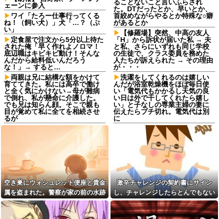
ることないこと言いふらされ
ェーンに参入
た。DTだったとか、早いとか、
ワイ「たろー仕事行ってくる
首絞めながらやるとか特殊な○癖
ね！（飼い犬）」犬「…？（ぷ
があるとか
い」
【修羅場】突然、中高の友人
定食屋で注文から5分以上待た
「H」から訴状が届いた私 → 夫
された俺「早く作れよノロマ！
と私、さらにいずれも同じ学校
底辺職はキビキビ動け！そんな
の生徒で、クラス委員を務めた
んだから給料低いんだろう
人たちが訴えられた → その理由
な！」→ すると…
が・・・
両親は兄に結構な額をかけて
洗濯をしてくれるのは嬉しい
育ててきた。私には高卒で働け
んだが浴室乾燥機をほぼ毎日使
と全く気にかけない→母が難病
い「電気代もかかるし天気の良
で倒れ、私が懸命に介護した。
い日は外で干してくれたら嬉し
でも兄は知らん顔。そこで親も
い」と子なしの専業主婦の妻に
目が覚めて私に全てを相続させ
伝えたらブチ切れ。電気代は別
るが
に
同期との昼飯。餃子定食の量
「嫁子の料理は未熟ね」とネ
が多く食ってもらおうと思った
チネチ攻撃してくる自称料理自
ら俺の餃子にタレと酢を直接か
慢のトメ。かばわない旦那とト
けた
メの台所を壊滅させるDQN返し
を仕掛けて実家に脱出←かばわ
嫁の浮気発覚から再構築を続
ない旦那も一緒に痛い目見ろ
けて8ヶ月、愛しさと憎しみが交
互に押し寄せてる。もう一回俺
高校野球の暑さ対策として18
に恋させてあげたい。
時から4試合深夜までやれば涼し
空き巣にウォシュレット便座と貴金
激辛チャレンジの契約書にサイン
いまま試合出来るじゃん
奥さんと離婚の原因は僕との
属を盗まれた。警察が家の前の水跡
し、チャレンジしたらとんでもない
不貞だと邪推した同僚が、脅迫
職場にいる「仕事ゼロ・ゴマ
を追うと五軒先の幼稚園ママ宅に行
事態になった。救急車運ばれ胃の洗
行為するようになった。奥さん
すり100」の40代主婦Aさん、業
とは何の関係もないのに...
務は「無理ですぅ」と拒否する
きついて…
浄や入院2日で10万超えて...
のに他人に嫌われたくてヨイシ