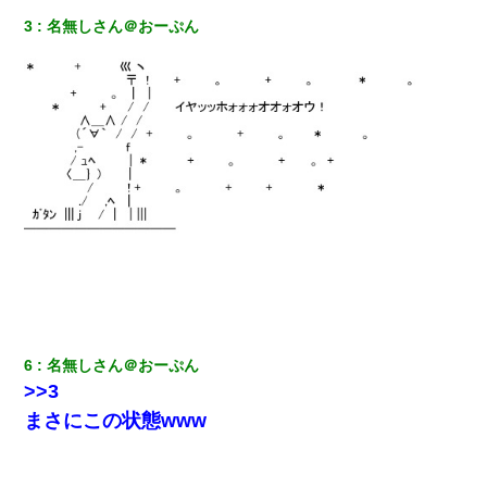
3
名無しさん＠おーぷん
17年飼っていた犬が亡くなった。鼻水垂らし嗚咽する私に、猫が
近づいて頭突きをしてきて…
童貞俺、宅飲みした女友達2人を家に泊めた結果ｗｗｗｗｗｗ
【ワロタ】姉から「肉食系14才、乳丸出し、毛はうっすら生えか
け」というタイトルで画像が送られてきた
高1のとき男に襲われ、不妊の叔母に頼まれて出産。→叔母夫婦が
養子縁組してアメリカに子供を連れ帰った。→9・11で叔母夫婦が
亡くなってしまい…
デパートの外商『私さんだと名乗る女が、ツケで宝石を買おうと
していて…』私「！？」→ 翌日。ママ友たちの様子が微妙におか
しくなり・・・
6
名無しさん＠おーぷん
>>3
中途採用のAが部長から呼び出された。Aはヘラヘラと部屋に入っ
まさにこの状態www
ていき、1時間後に号泣しながら出てきて…
彼女(美人女医)にネックレスをプレゼント。「こんな安物を渡すく