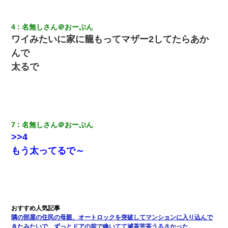
らいなら、渡さないほうがマシだからね」→ ６０万したと話した
ら・・・
4
名無しさん＠おーぷん
朝起きたら嫁がいなかった。俺（嫁も嫁実家も電話に出ない…不
ワイみたいに家に籠もってマザー2してたらあか
安だ）→ 仕事を早退して帰宅すると、嫁と嫁両親と知らない男が
２人・・・
んで
太るで
【クズ】昔、兄がお見合いして「ブスすぎｗｗｗ」と断った女性
が、兄の同級生と結婚。それを知った兄は荒れ狂い、｢嫁さん、俺
のお古ですが気分はどう？」とメールを送った→
ナンパにほいほい付いていった私、地獄に落ちる
7
名無しさん＠おーぷん
>>4
【画像】女上司(30)「終電なくなったね…部屋くる？」ワイ「行
もう太ってるで～
きます！」
転職先が決まったので退職の意思を伝えたら。上司「無責任」
「簡単には辞めさせない」私（どうせ辞めるし…）→ 思いっきり
反論をしてみた
隣の部屋の住民の母親、オートロックを突破してマンションに入り込んで
【衝撃】ある工場に配属すると、女の人がみんな退職してしま
きたみたいで、ずっとドアの前で喚いてて滅茶苦茶うるさかった。