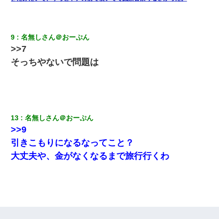
う。会社「仕事がハードだし田舎で娯楽も少ないからキツイの
か…」→ 実際は違った
最近うちの庭に知らない男の人がしょっちゅう入ってくる。それ
9
名無しさん＠おーぷん
を職場で愚痴ったら、同僚男性が怒鳴りつけてきた。
>>7
そっちやないで問題は
とっさに女児を捕まえたら変質者扱いされた。母親「あっち行っ
てよ！気持ち悪い！（ｼｯｼｯ」→ 後日、俺を見つけた母親がすっ飛
んできて・・・
義兄嫁「娘が大学に入ったら下宿させて」私「しつこい、学校斡
旋のアパートに行け」→ 旦那が義兄に通報したら「志望校を変え
13
名無しさん＠おーぷん
ろ！」とキレて・・・
>>9
引きこもりになるなってこと？
32歳ワイ、34歳の可愛い女と付き合うも現実を知ってしまい無事
死亡・・・
大丈夫や、金がなくなるまで旅行行くわ
【不幸な結婚式】新郎親族「ブスのくせにドレスなんか着ちゃっ
てさ～ほんと恥ずかしいわよね～（大声」新郎両親「！！！（土
下座」→ 結果・・・
新築の家で。クラクラするくらいの「白粉の匂い」が鼻につくも