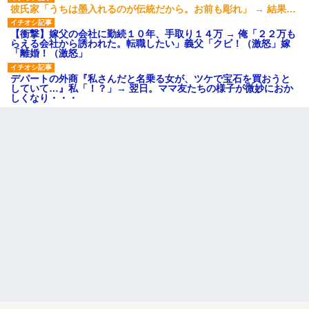
彼氏家「うちは墨入れるのが伝統だから。お前も彫れ」 → 結果…
【衝撃】嫁父の会社に勤続１０年、手取り１４万 → 俺「２２万も
らえる会社から誘われた。転職したい」義父「クビ！（激怒」嫁
「離婚！（激怒」
デパートの外商『私さんだと名乗る女が、ツケで宝石を買おうと
していて…』私「！？」→ 翌日。ママ友たちの様子が微妙におか
しくなり・・・