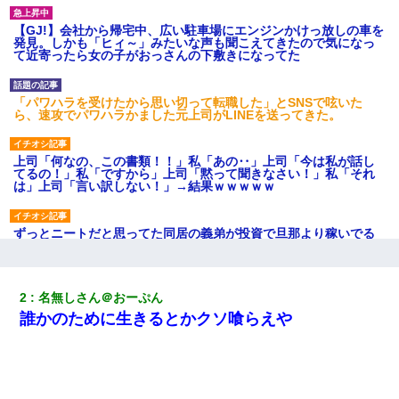
【GJ!】会社から帰宅中、広い駐車場にエンジンかけっ放しの車を
発見。しかも「ヒィ～」みたいな声も聞こえてきたので気になっ
て近寄ったら女の子がおっさんの下敷きになってた
「パワハラを受けたから思い切って転職した」とSNSで呟いた
ら、速攻でパワハラかました元上司がLINEを送ってきた。
上司「何なの、この書類！！」私「あの‥」上司「今は私が話し
てるの！」私「ですから」上司「黙って聞きなさい！」私「それ
は」上司「言い訳しない！」→結果ｗｗｗｗｗ
ずっとニートだと思ってた同居の義弟が投資で旦那より稼いでる
とか知らなかった…
彼女にプロポーズしてOK貰った俺、告げられた結婚条件にブチ切
2
名無しさん＠おーぷん
れて無事婚約破棄・・・
誰かのために生きるとかクソ喰らえや
妹が嘘つきな元カレと寄りを戻してしまったという話をしていた
ら、旦那の顔が曇って雰囲気が一転。そそくさと話を切り上げて
いつもより早く寝付いてしまった…｜生活｜ワロタあんてな