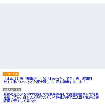
【まぬけ】夫「離婚だ！」私「わかった。で？」夫「慰謝料
だ！」私「いいけど弁護士通して。私も請求する」夫「」
旦那の元カノをSNSで探して写真を保存して顔面評価スレで写真
を晒してた。ほとんどがブスという評価の中で二人ほど意外に好
評価で苦々しく思った