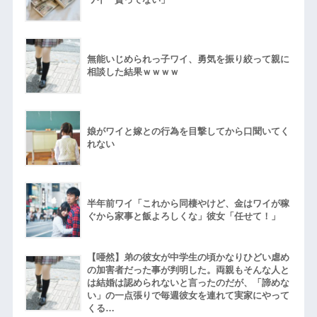
無能いじめられっ子ワイ、勇気を振り絞って親に
相談した結果ｗｗｗｗ
娘がワイと嫁との行為を目撃してから口聞いてく
れない
半年前ワイ「これから同棲やけど、金はワイが稼
ぐから家事と飯よろしくな」彼女「任せて！」
【唖然】弟の彼女が中学生の頃かなりひどい虐め
の加害者だった事が判明した。両親もそんな人と
は結婚は認められないと言ったのだが、「諦めな
い」の一点張りで毎週彼女を連れて実家にやって
くる…