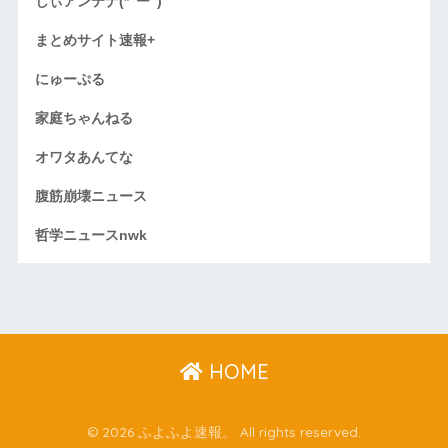
しぃアンテナ(*ﾟーﾟ)
まとめサイト速報+
にゅーぷる
家庭ちゃんねる
オワタあんてな
腹筋崩壊ニュース
哲学ニュースnwk
HOME
© 2026 ふよふよ速報。 All rights reserved.